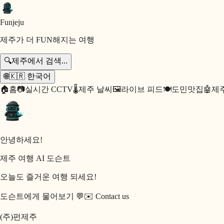
Fun
jeju
제주가 더 FUN해지는 여행
🔍
제주에서 검색...
🌐
🇰🇷
한국어
🏠
홈
📷
실시간 CCTV
🌡️
제주 날씨
🖼️
라이브 피드
🍽️
도민맛집
🤖
제주
안녕하세요!
제주 여행 AI 도슨트
오늘도 즐거운 여행 되세요!
도슨트에게 물어보기 💬
✉️
Contact us
(주)펀제주