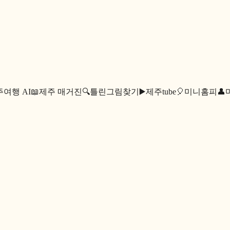
여행 AI
📖
제주 매거진
🔍
틀린그림찾기
▶️
제주tube
🎈
미니홈피
👤