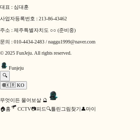
대표 : 심대훈
사업자등록번호 : 213-86-43462
주소 : 제주특별자치도 ○○ (준비중)
문의 : 010-4434-2483 / naggu1999@naver.com
© 2025 FunJeju. All rights reserved.
Fun
jeju
🔍
🌐
🇰🇷
KO
무엇이든 물어보살 🔮
🏠
홈
CCTV
📷
피드
🔍
틀린그림찾기
👤
마이