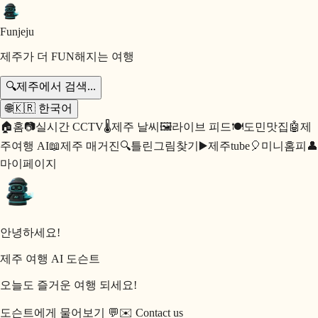
Fun
jeju
제주가 더 FUN해지는 여행
🔍
제주에서 검색...
🌐
🇰🇷
한국어
🏠
홈
📷
실시간 CCTV
🌡️
제주 날씨
🖼️
라이브 피드
🍽️
도민맛집
🤖
제
주여행 AI
📖
제주 매거진
🔍
틀린그림찾기
▶️
제주tube
🎈
미니홈피
👤
마이페이지
안녕하세요!
제주 여행 AI 도슨트
오늘도 즐거운 여행 되세요!
도슨트에게 물어보기 💬
✉️
Contact us