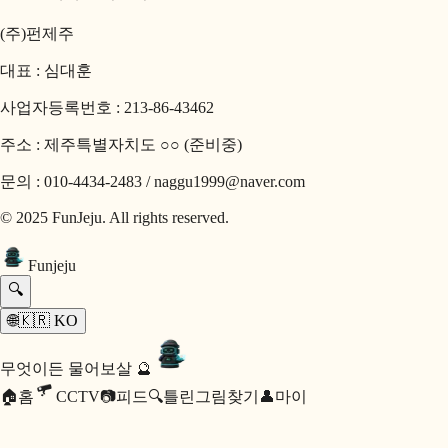
(주)펀제주
대표 : 심대훈
사업자등록번호 : 213-86-43462
주소 : 제주특별자치도 ○○ (준비중)
문의 : 010-4434-2483 / naggu1999@naver.com
© 2025 FunJeju. All rights reserved.
Fun
jeju
🔍
🌐
🇰🇷
KO
무엇이든 물어보살 🔮
🏠
홈
CCTV
📷
피드
🔍
틀린그림찾기
👤
마이