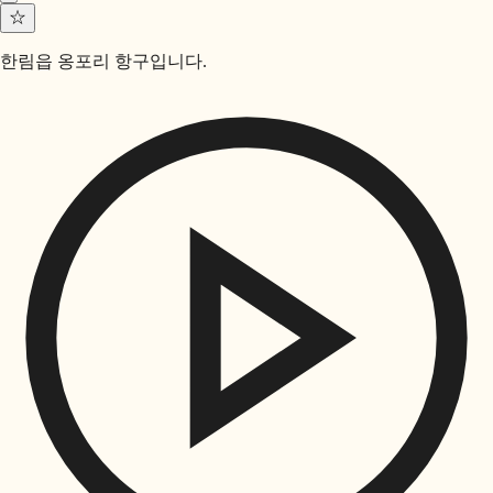
☆
한림읍 옹포리 항구입니다.