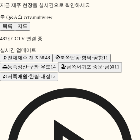
지금 제주 현장을 실시간으로 확인하세요
💬
Q&A
📺
cctv.multiview
목록
지도
48
개 CCTV 연결 중
실시간 업데이트
📡
전체
제주 전 지역
48
🧭
북쪽
탑동·함덕·공항
11
🌅
동쪽
성산·구좌·우도
14
🏖️
남쪽
서귀포·중문·남원
11
🌿
서쪽
애월·한림·대정
12