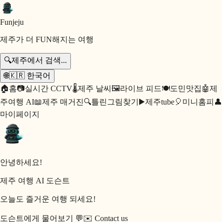
Fun
jeju
제주가 더 FUN해지는 여행
🔍
제주에서 검색...
🌐
🇰🇷
한국어
🏠
홈
📷
실시간 CCTV
🌡️
제주 날씨
🖼️
라이브 피드
🍽️
도민맛집
🤖
제
주여행 AI
📖
제주 매거진
🔍
틀린그림찾기
▶️
제주tube
🎈
미니홈피
👤
마이페이지
안녕하세요!
제주 여행 AI 도슨트
오늘도 즐거운 여행 되세요!
도슨트에게 물어보기 💬
✉️
Contact us