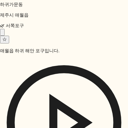
하귀가문동
제주시 애월읍
🌿
서쪽
포구
☆
애월읍 하귀 해안 포구입니다.