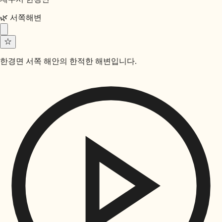
🌿
서쪽
해변
☆
한경면 서쪽 해안의 한적한 해변입니다.