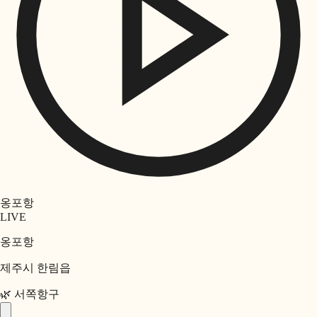
옹포항
LIVE
옹포항
제주시 한림읍
🌿
서쪽
항구