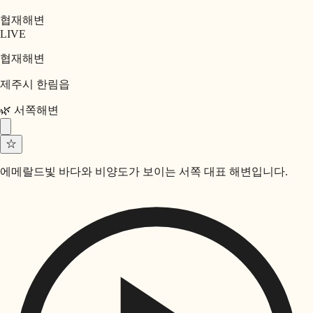
협재해변
LIVE
협재해변
제주시 한림읍
🌿
서쪽
해변
☆
에메랄드빛 바다와 비양도가 보이는 서쪽 대표 해변입니다.