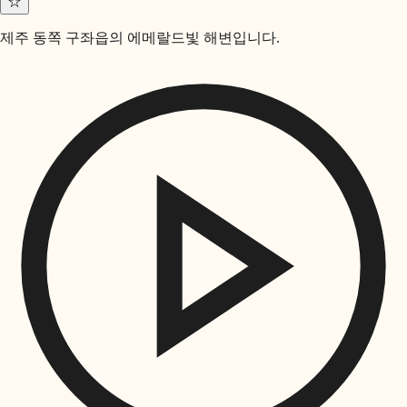
☆
제주 동쪽 구좌읍의 에메랄드빛 해변입니다.