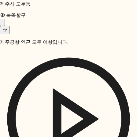
제주시 도두동
🧭
북쪽
항구
☆
제주공항 인근 도두 어항입니다.