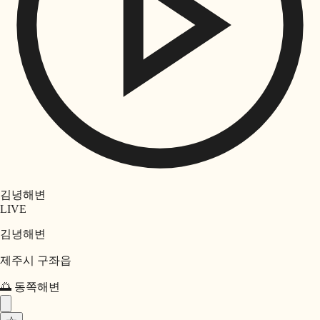
김녕해변
LIVE
김녕해변
제주시 구좌읍
🌅
동쪽
해변