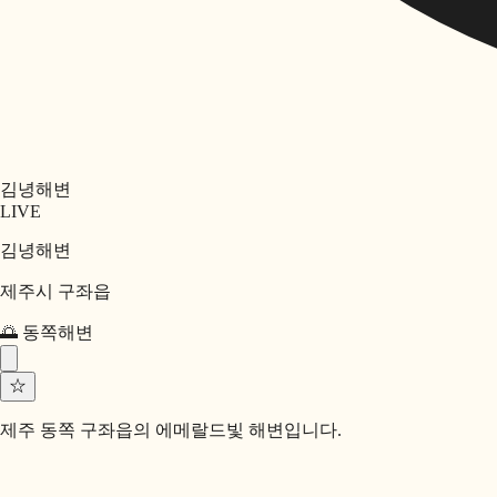
김녕해변
LIVE
김녕해변
제주시 구좌읍
🌅
동쪽
해변
☆
제주 동쪽 구좌읍의 에메랄드빛 해변입니다.