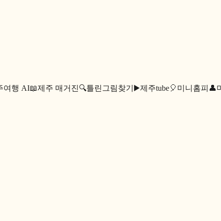
여행 AI
📖
제주 매거진
🔍
틀린그림찾기
▶️
제주tube
🎈
미니홈피
👤