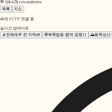
💬
Q&A
📺
cctv.multiview
목록
지도
48
개 CCTV 연결 중
실시간 업데이트
📡
전체
제주 전 지역
48
🧭
북쪽
탑동·함덕·공항
11
🌅
동쪽
성산