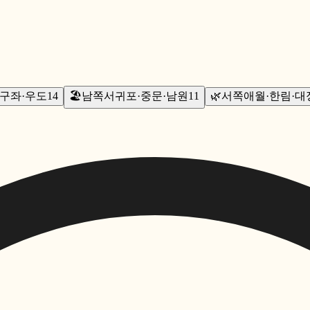
·구좌·우도
14
🏖️
남쪽
서귀포·중문·남원
11
🌿
서쪽
애월·한림·대