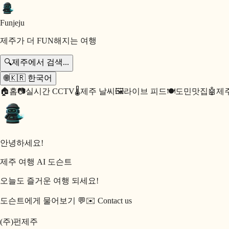
Fun
jeju
제주가 더 FUN해지는 여행
🔍
제주에서 검색...
🌐
🇰🇷
한국어
🏠
홈
📷
실시간 CCTV
🌡️
제주 날씨
🖼️
라이브 피드
🍽️
도민맛집
🤖
제주
안녕하세요!
제주 여행 AI 도슨트
오늘도 즐거운 여행 되세요!
도슨트에게 물어보기 💬
✉️
Contact us
(주)펀제주